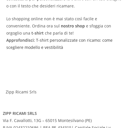
o con il testo che desideri ricamare.
Lo shopping online non è mai stato così facile e
conveniente. Ordina ora sul
nostro shop
e sfoggia con
orgoglio una
t-shirt
che parla di te!
Approfondisci:
T-shirt personalizzate con ricamo: come
scegliere modello e vestibilità
Zipp Ricami Srls
ZIPP RICAMI SRLS
Via F. Cavallotti, 13G – 65015 Montesilvano (PE)
P.IVA 02432210686 | REA PE-434315| Capitale Sociale i.v.