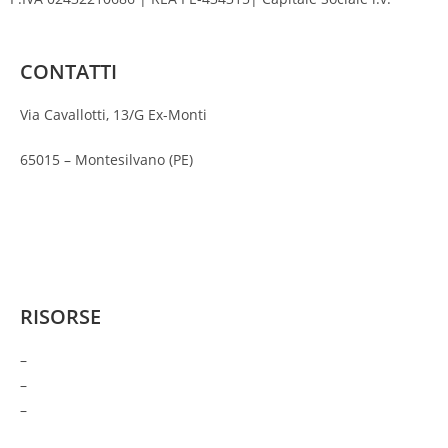
CONTATTI
Via Cavallotti, 13/G Ex-Monti
65015 – Montesilvano (PE)
Tel: (+39) 085 4213889
WhatsApp: +39 353 46 77 346
Email: info@zippricami.com
RISORSE
–
Chi siamo
–
FAQ
–
Privacy Policy
–
Manifesto